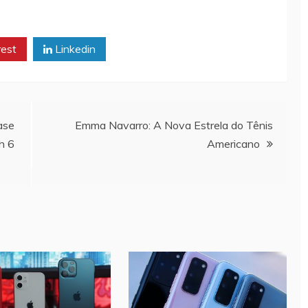
rest
Linkedin
ase
Emma Navarro: A Nova Estrela do Tênis
h 6
Americano