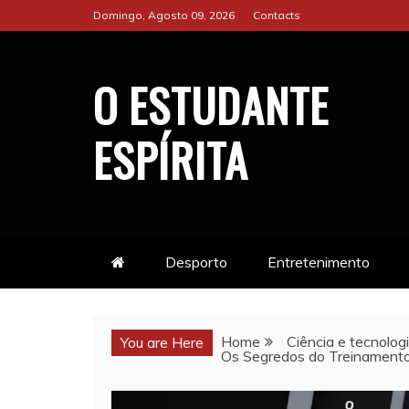
Skip
Domingo, Agosto 09, 2026
Contacts
to
content
O ESTUDANTE
ESPÍRITA
Desporto
Entretenimento
Home
Ciência e tecnolog
You are Here
Os Segredos do Treinamento