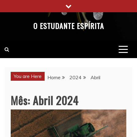
Skip
to
content
O ESTUDANTE ESPÍRITA
You are Here
Home
2024
Abril
Mês:
Abril 2024