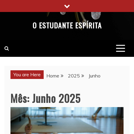
Skip
to
content
O ESTUDANTE ESPÍRITA
You are Here
Home
2025
Junho
Mês:
Junho 2025