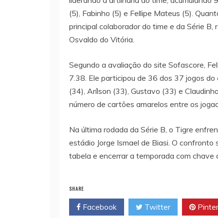
liderando a artilharia do time, acumulando 
(5), Fabinho (5) e Fellipe Mateus (5). Quan
principal colaborador do time e da Série B
Osvaldo do Vitória.
Segundo a avaliação do site Sofascore, Fe
7.38. Ele participou de 36 dos 37 jogos d
(34), Arílson (33), Gustavo (33) e Claudinh
número de cartões amarelos entre os jogad
Na última rodada da Série B, o Tigre enfre
estádio Jorge Ismael de Biasi. O confronto 
tabela e encerrar a temporada com chave d
SHARE
Facebook
Twitter
Pinte