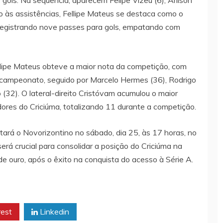
9 gols. Na sequência, aparecem Felipe Vizeu (6), Arílson
to às assistências, Fellipe Mateus se destaca como o
, registrando nove passes para gols, empatando com
llipe Mateus obteve a maior nota da competição, com
o campeonato, seguido por Marcelo Hermes (36), Rodrigo
o (32). O lateral-direito Cristóvam acumulou o maior
ores do Criciúma, totalizando 11 durante a competição.
ntará o Novorizontino no sábado, dia 25, às 17 horas, no
será crucial para consolidar a posição do Criciúma na
e ouro, após o êxito na conquista do acesso à Série A.
rest
Linkedin