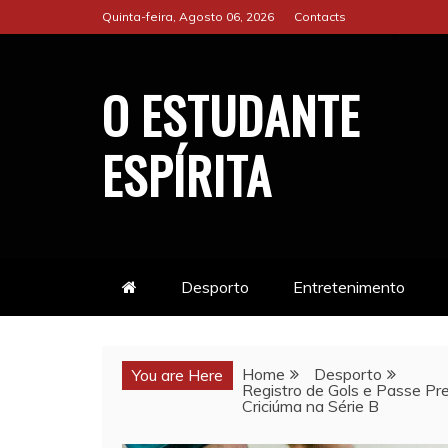
Skip
Quinta-feira, Agosto 06, 2026
Contacts
to
content
O ESTUDANTE
ESPÍRITA
Desporto
Entretenimento
Home
Desporto
You are Here
Registro de Gols e Passe Pre
Criciúma na Série B