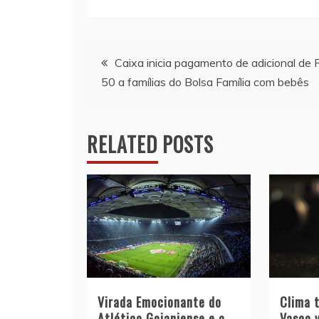
Navegação
Caixa inicia pagamento de adicional de 
50 a famílias do Bolsa Família com bebês
de
artigos
RELATED POSTS
Virada Emocionante do
Clima t
Atlético Goianiense e o
Vasco v