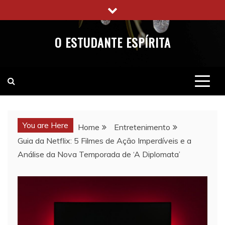
Skip
to
content
O ESTUDANTE ESPÍRITA
You are Here
Home
Entretenimento
Guia da Netflix: 5 Filmes de Ação Imperdíveis e a
Análise da Nova Temporada de ‘A Diplomata’