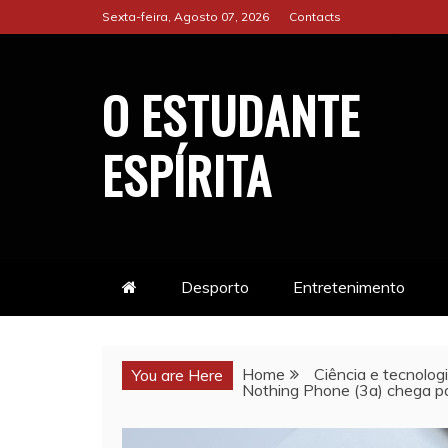
Skip
Sexta-feira, Agosto 07, 2026
Contacts
to
content
O ESTUDANTE
ESPÍRITA
Desporto
Entretenimento
Home
Ciência e tecnolog
You are Here
Nothing Phone (3a) chega pa