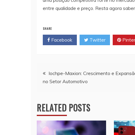
uma posição competitiva forte no mercado,
entre qualidade e preço. Resta agora sabe
SHARE
Facebook
Twitter
Pinte
Navegação
Iochpe-Maxion: Crescimento e Expansã
no Setor Automotivo
de
artigos
RELATED POSTS