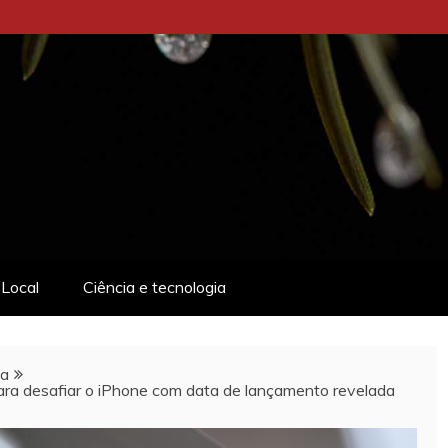
Local
Ciência e tecnologia
ia
ra desafiar o iPhone com data de lançamento revelada