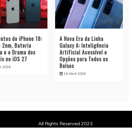
ntos do iPhone 18:
A Nova Era da Linha
e 2nm, Bateria
Galaxy A: Inteligência
a e o Drama dos
Artificial Acessível e
is no iOS 27
Opções para Todos os
Bolsos
o 2026
15 Abril 2026
All Rights Reserved 2023.
ly powered by WordPress
|
Theme: Refined News by
Candid 